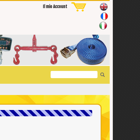
Il mio Account
Search
for: