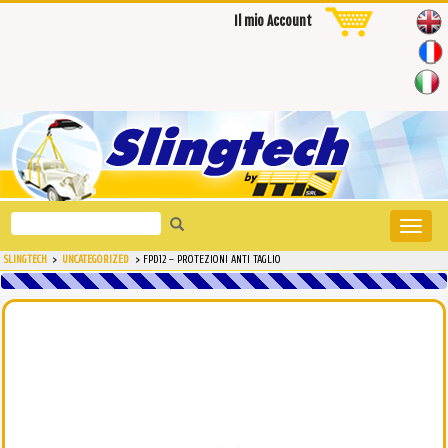
Il mio Account
Search
Toggle
for:
naviga
SLINGTECH
>
UNCATEGORIZED
>
FPD12 – PROTEZIONI ANTI TAGLIO