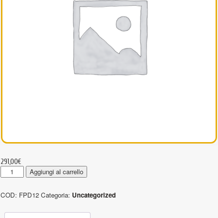
291,00
€
FPD12
Aggiungi al carrello
-
Protezioni
COD:
FPD12
Categoria:
Uncategorized
anti
taglio
quantità