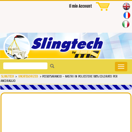
Il mio Account
Search
Toggle
for:
naviga
SLINGTECH
>
UNCATEGORIZED
>
PES5075ARANCIO – NASTRI IN POLIESTERE 100% COLORATO PER
ANCORAGGIO