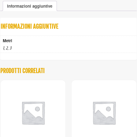
100%
Informazioni aggiuntive
colorato
per
ancoraggio
quantità
INFORMAZIONI AGGIUNTIVE
Metri
1, 2, 3
PRODOTTI CORRELATI