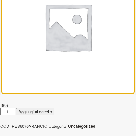
1,80
€
PES5075ARANCIO
Aggiungi al carrello
-
Nastri
COD:
PES5075ARANCIO
Categoria:
Uncategorized
in
poliestere