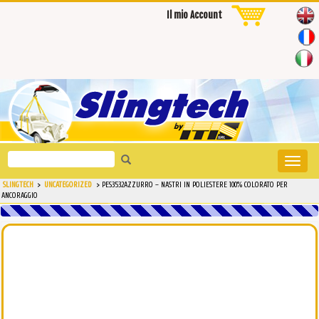
Il mio Account
Search
Toggle
for:
naviga
SLINGTECH
>
UNCATEGORIZED
>
PES3532AZZURRO – NASTRI IN POLIESTERE 100% COLORATO PER
ANCORAGGIO