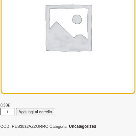
0,90
€
PES3532AZZURRO
Aggiungi al carrello
-
Nastri
COD:
PES3532AZZURRO
Categoria:
Uncategorized
in
poliestere