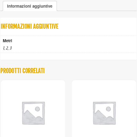
100%
Informazioni aggiuntive
colorato
per
ancoraggio
quantità
INFORMAZIONI AGGIUNTIVE
Metri
1, 2, 3
PRODOTTI CORRELATI