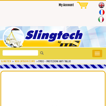
My Account
Search
Toggle
for:
naviga
SLINGTECH
>
NON CATEGORIZZATO
>
FPD12 – PROTEZIONI ANTI TAGLIO