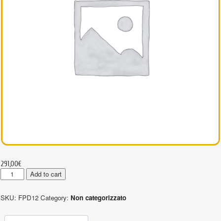
291,00
€
FPD12
Add to cart
-
Protezioni
SKU:
FPD12
Category:
Non categorizzato
anti
taglio
quantity