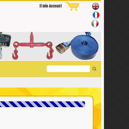
Il mio Account
Search
for: