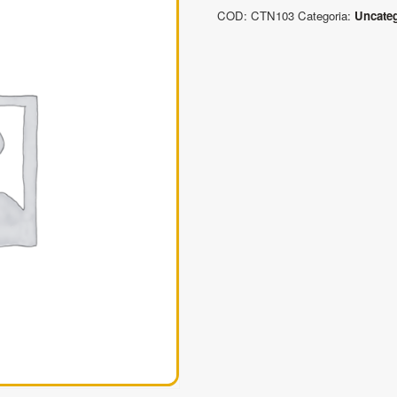
Pendenti
COD:
CTN103
Categoria:
Uncate
a
catena
3
bracci
quantità