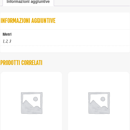
Informazioni aggiuntive
bracci
quantità
INFORMAZIONI AGGIUNTIVE
Metri
1, 2, 3
PRODOTTI CORRELATI