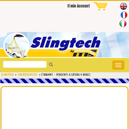
Il mio Account
Search
Toggle
for:
naviga
SLINGTECH
>
UNCATEGORIZED
>
CTN064MT – PENDENTI A CATENA 4 BRACCI