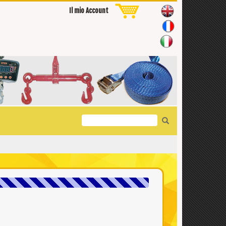
Il mio Account
Search
for: