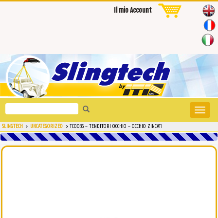
Il mio Account
Search
Toggle
for:
naviga
SLINGTECH
>
UNCATEGORIZED
>
TCOO36 – TENDITORI OCCHIO – OCCHIO ZINCATI