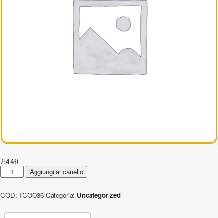
214,43
€
TCOO36
Aggiungi al carrello
-
Tenditori
COD:
TCOO36
Categoria:
Uncategorized
occhio
-
occhio