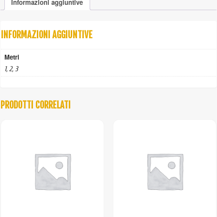
Informazioni aggiuntive
zincati
quantità
INFORMAZIONI AGGIUNTIVE
Metri
1, 2, 3
PRODOTTI CORRELATI