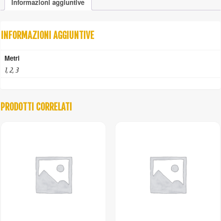
Informazioni aggiuntive
occhio
grado
10
quantità
INFORMAZIONI AGGIUNTIVE
Metri
1, 2, 3
PRODOTTI CORRELATI