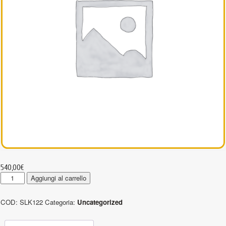
540,00
€
SLK122
Aggiungi al carrello
-
Gancio
COD:
SLK122
Categoria:
Uncategorized
Self
Locking
ad