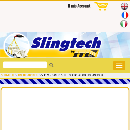
Il mio Account
Search
Toggle
for:
naviga
SLINGTECH
>
UNCATEGORIZED
>
SLK122 – GANCIO SELF LOCKING AD OCCHIO GRADO 10