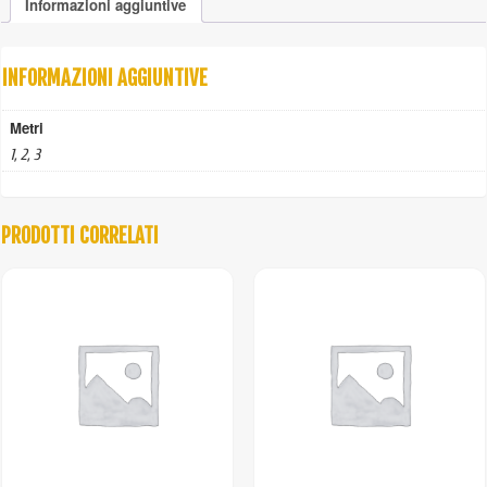
Informazioni aggiuntive
continuo
quantità
INFORMAZIONI AGGIUNTIVE
Metri
1, 2, 3
PRODOTTI CORRELATI