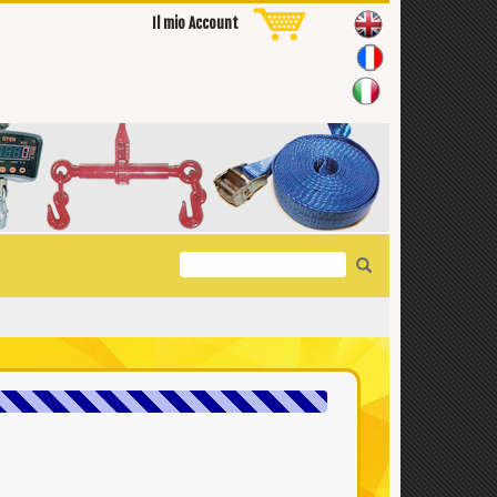
Il mio Account
Search
for: