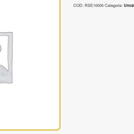
Funi
COD:
RSE10005
Categoria:
Unca
tonde
ad
anello
continuo
quantità