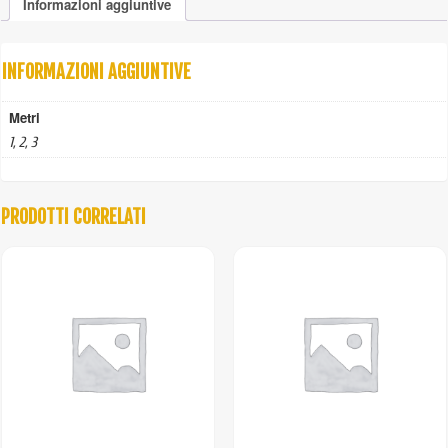
Informazioni aggiuntive
quantità
INFORMAZIONI AGGIUNTIVE
Metri
1, 2, 3
PRODOTTI CORRELATI