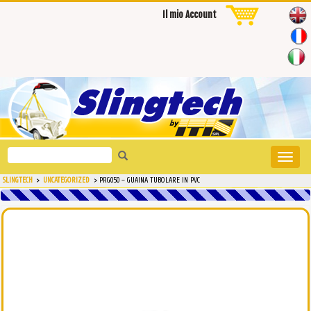
Il mio Account
Search
Toggle
for:
naviga
SLINGTECH
>
UNCATEGORIZED
>
PRG050 – GUAINA TUBOLARE IN PVC