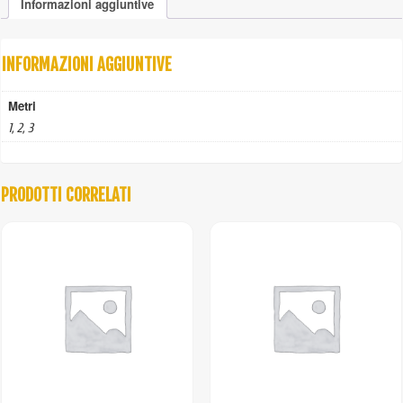
Informazioni aggiuntive
metri
quantità
INFORMAZIONI AGGIUNTIVE
Metri
1, 2, 3
PRODOTTI CORRELATI