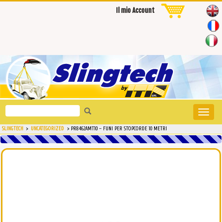
Il mio Account
Search
Toggle
for:
naviga
SLINGTECH
>
UNCATEGORIZED
>
PR8462AMT10 – FUNI PER STOPCORDE 10 METRI