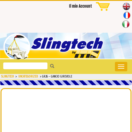
Il mio Account
Search
Toggle
for:
naviga
SLINGTECH
>
UNCATEGORIZED
>
GR26 – GANCIO GIREVOLE