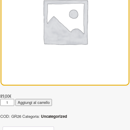
89,00
€
GR26
Aggiungi al carrello
-
Gancio
COD:
GR26
Categoria:
Uncategorized
girevole
quantità