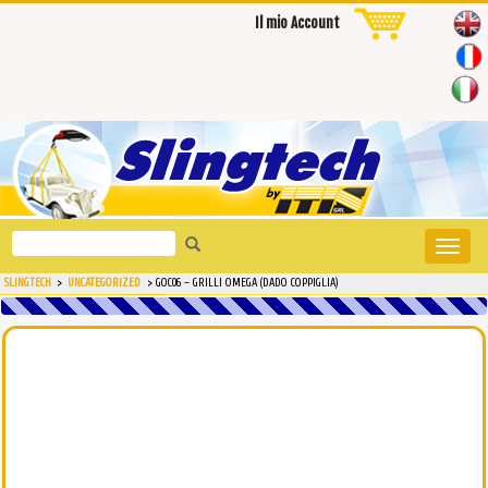
Il mio Account
Search
Toggle
for:
naviga
SLINGTECH
>
UNCATEGORIZED
>
GOC06 – GRILLI OMEGA (DADO COPPIGLIA)