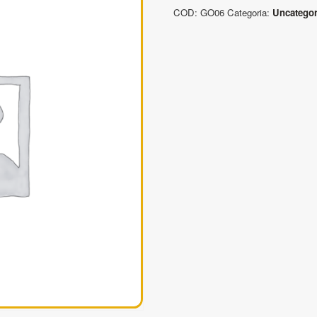
Grilli
COD:
GO06
Categoria:
Uncategor
Omega
(perno
filetto)
quantità