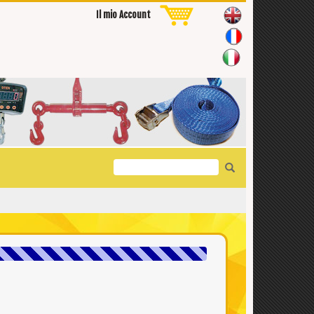
Il mio Account
Search
for: