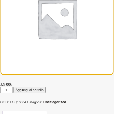
229,00
€
ESQ10004
Aggiungi al carrello
-
Tiranti
COD:
ESQ10004
Categoria:
Uncategorized
in
poliestere
in