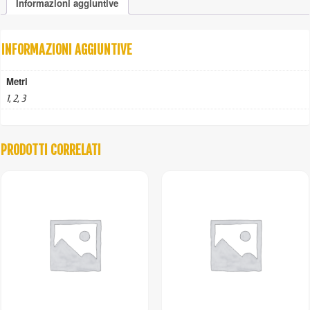
Informazioni aggiuntive
quattro
strati
quantità
INFORMAZIONI AGGIUNTIVE
Metri
1, 2, 3
PRODOTTI CORRELATI