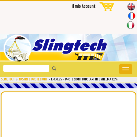
Il mio Account
Search
Toggle
for:
naviga
SLINGTECH
>
NASTRI E PROTEZIONI
>
EPXXL85 – PROTEZIONI TUBOLARI IN DYNEEMA 100%