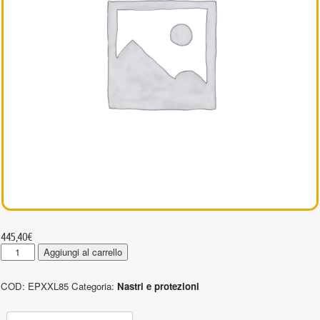
445,40
€
EPXXL85
Aggiungi al carrello
-
Protezioni
COD:
EPXXL85
Categoria:
Nastri e protezioni
tubolari
in
Dyneema