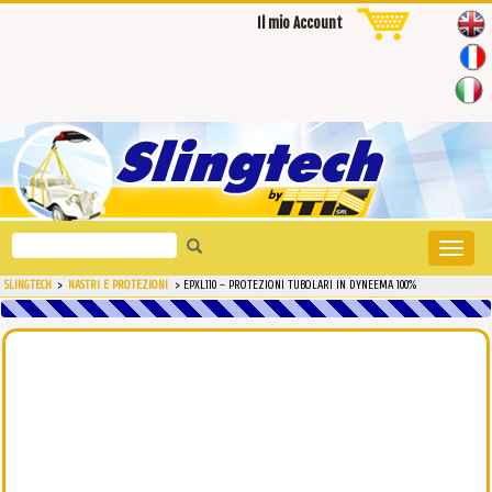
Il mio Account
Search
Toggle
for:
naviga
SLINGTECH
>
NASTRI E PROTEZIONI
>
EPXL110 – PROTEZIONI TUBOLARI IN DYNEEMA 100%