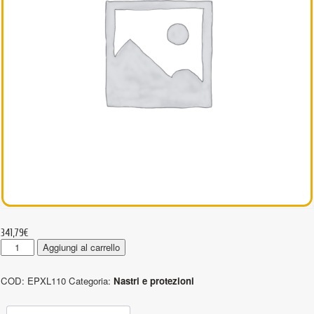
341,79
€
EPXL110
Aggiungi al carrello
-
Protezioni
COD:
EPXL110
Categoria:
Nastri e protezioni
tubolari
in
Dyneema