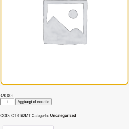
320,00
€
CTB192MT
Aggiungi al carrello
-
Pendenti
COD:
CTB192MT
Categoria:
Uncategorized
a
catena
2