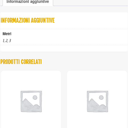
Informazioni aggiuntive
bracci
quantità
INFORMAZIONI AGGIUNTIVE
Metri
1, 2, 3
PRODOTTI CORRELATI