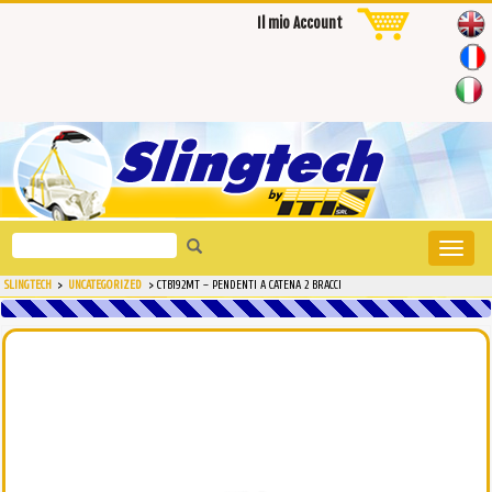
Il mio Account
Search
Toggle
for:
naviga
SLINGTECH
>
UNCATEGORIZED
>
CTB192MT – PENDENTI A CATENA 2 BRACCI