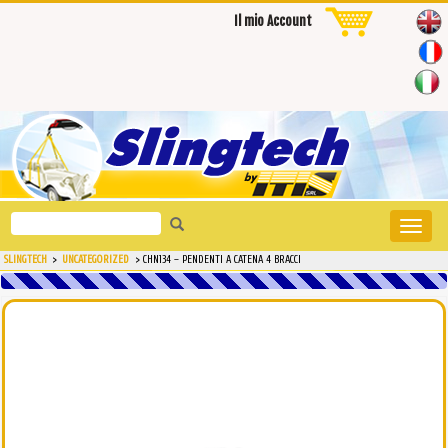
Il mio Account
Search
Toggle
for:
naviga
SLINGTECH
>
UNCATEGORIZED
>
CHN134 – PENDENTI A CATENA 4 BRACCI