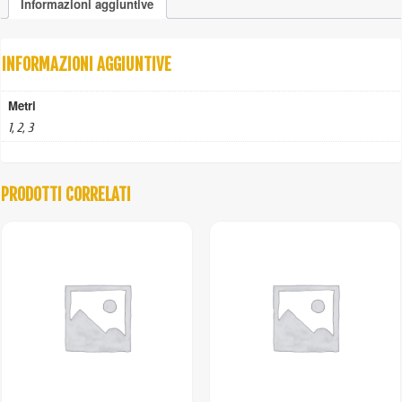
Informazioni aggiuntive
bracci
quantità
INFORMAZIONI AGGIUNTIVE
Metri
1, 2, 3
PRODOTTI CORRELATI