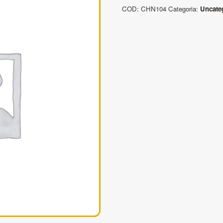
Pendenti
COD:
CHN104
Categoria:
Uncate
a
catena
4
bracci
quantità