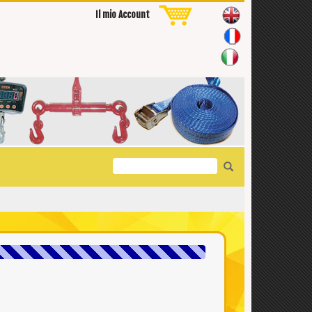
Il mio Account
Search
for: