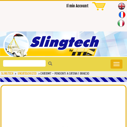
Il mio Account
Search
Toggle
for:
naviga
SLINGTECH
>
UNCATEGORIZED
>
CHB131MT – PENDENTI A CATENA 1 BRACCIO