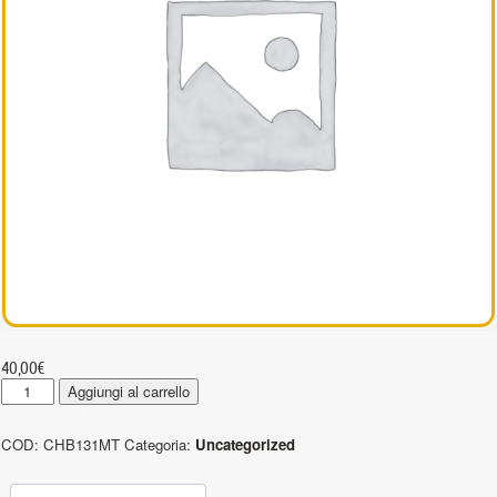
40,00
€
CHB131MT
Aggiungi al carrello
-
Pendenti
COD:
CHB131MT
Categoria:
Uncategorized
a
catena
1