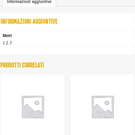
Informazioni aggiuntive
braccio
quantità
INFORMAZIONI AGGIUNTIVE
Metri
1, 2, 3
PRODOTTI CORRELATI