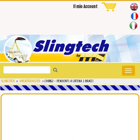
Il mio Account
Search
Toggle
for:
naviga
SLINGTECH
>
UNCATEGORIZED
>
CHB062 – PENDENTI A CATENA 2 BRACCI