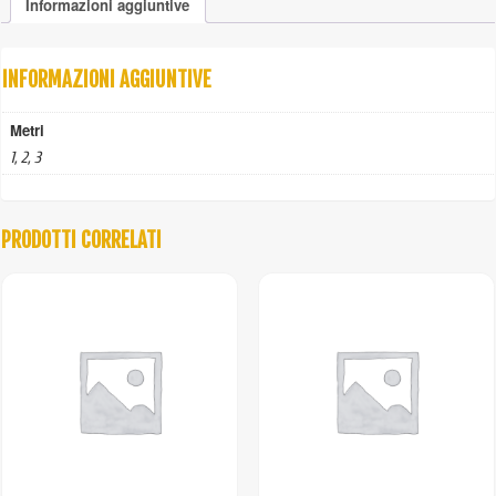
Informazioni aggiuntive
bracci
quantità
INFORMAZIONI AGGIUNTIVE
Metri
1, 2, 3
PRODOTTI CORRELATI