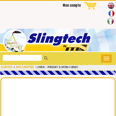
Mon compte
Search
Toggle
for:
naviga
SLINGTECH
>
NON CLASSIFIÉ(E)
>
CHB134 – PENDENTI A CATENA 4 BRACCI