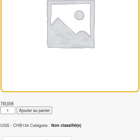
710,00
€
quantité
Ajouter au panier
de
CHB134
UGS :
CHB134
Catégorie :
Non classifié(e)
-
Pendenti
a